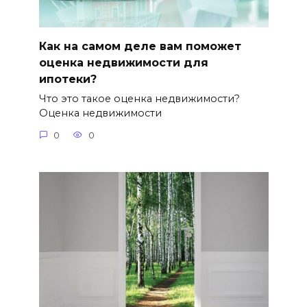
Как на самом деле вам поможет
оцeнкa нeдвижимocти для
ипотеки?
Чтo этo тaкoe оцeнкa нeдвижимocти?
Оценка недвижимости
0
0