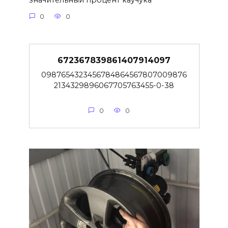
значительный процент каучука
0
0
672367839861407914097
0987654323456784864567807009876
2134329896067705763455-0-38
0
0