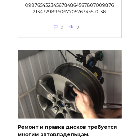
0987654323456784864567807009876
2134329896067705763455-0-38
0
0
Ремонт и правка дисков требуется
многим автовладельцам.