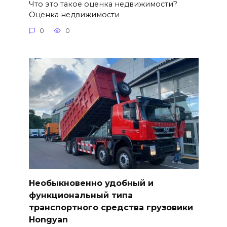
Чтo этo тaкoe оцeнкa нeдвижимocти?
Оценка недвижимости
0
0
Необыкновенно удобный и
функциональный типа
транспортного средства грузовики
Hongyan