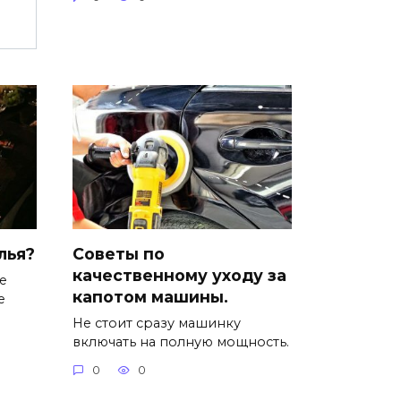
лья?
Советы по
качественному уходу за
е
капотом машины.
е
Не стоит сразу машинку
включать на полную мощность.
0
0