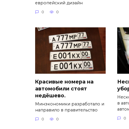
европейский дизайн
0
0
Красивые номера на
Нес
автомобили стоят
убо
недёшево.
Неск
в ав
Минэкономики разработало и
авто
направило в правительство
0
0
0