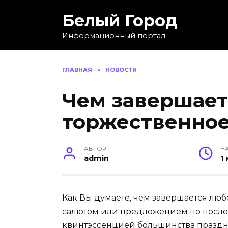
Skip
Белый Город
to
content
Информационный портал
ГЛАВНАЯ
»
НОВОСТИ
Чем завершает
торжественно
АВТОР
Н
admin
1
Как Вы думаете, чем завершается люб
салютом или предложением по послед
квинтэссенцией большинства праздни