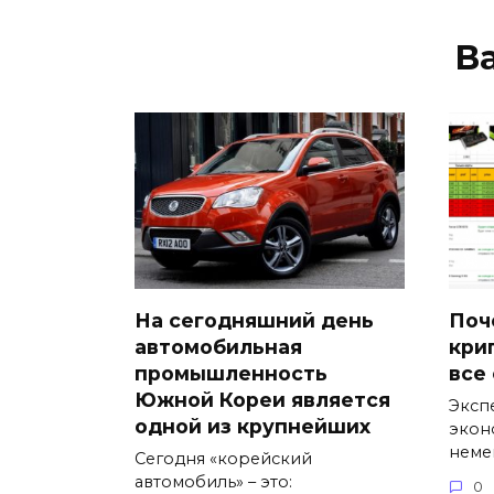
В
На сегодняшний день
Поч
автомобильная
кри
промышленность
все
Южной Кореи является
Эксп
одной из крупнейших
экон
неме
Сегодня «корейский
автомобиль» – это:
0