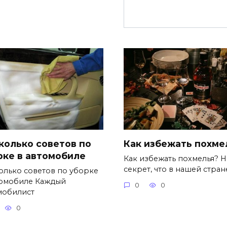
колько советов по
Как избежать похме
рке в автомобиле
Как избежать похмелья? Н
секрет, что в нашей стран
олько советов по уборке
томобиле Каждый
0
0
мобилист
0