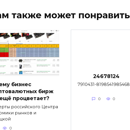
ам также может понравить
24678124
ему бизнес
7910431-819854198546
птовалютных бирж
 ещё процветает?
0
0
ерты российского Центра
омики рынков и
цкой
0