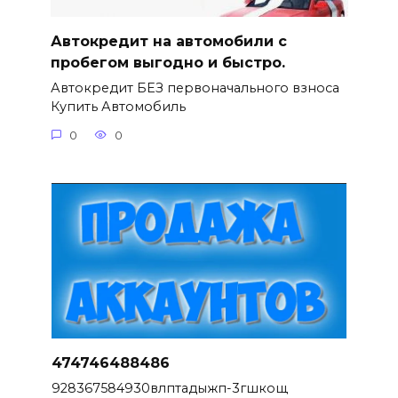
Автокредит на автомобили с
пробегом выгодно и быстро.
Автокредит БЕЗ первоначального взноса
Купить Автомобиль
0
0
474746488486
928367584930влптадыжп-3гшкощ